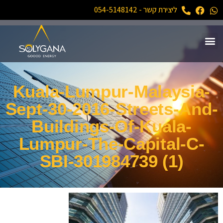
ליצירת קשר - 054-5148142
Kuala-Lumpur-Malaysia-
Sept-30-2016-Streets-And-
Buildings-Of-Kuala-
Lumpur-The-Capital-C-
SBI-301984739 (1)